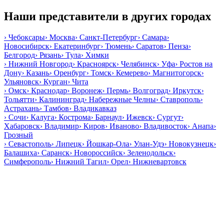
Наши представители в других городах
›
Чебоксары
›
Москва
›
Санкт-Петербург
›
Самара
›
Новосибирск
›
Екатеринбург
›
Тюмень
›
Саратов
›
Пенза
›
Белгород
›
Рязань
›
Тула
›
Химки
›
Нижний Новгород
›
Красноярск
›
Челябинск
›
Уфа
›
Ростов на
Дону
›
Казань
›
Оренбург
›
Томск
›
Кемерево
›
Магнитогорск
›
Ульяновск
›
Курган
›
Чита
›
Омск
›
Краснодар
›
Воронеж
›
Пермь
›
Волгоград
›
Иркутск
›
Тольятти
›
Калининград
›
Набережные Челны
›
Ставрополь
›
Астрахань
›
Тамбов
›
Владикавказ
›
Сочи
›
Калуга
›
Кострома
›
Барнаул
›
Ижевск
›
Сургут
›
Хабаровск
›
Владимир
›
Киров
›
Иваново
›
Владивосток
›
Анапа
›
Грозный
›
Севастополь
›
Липецк
›
Йошкар-Ола
›
Улан-Удэ
›
Новокузнецк
›
Балашиха
›
Саранск
›
Новороссийск
›
Зеленодольск
›
Симферополь
›
Нижний Тагил
›
Орел
›
Нижневартовск